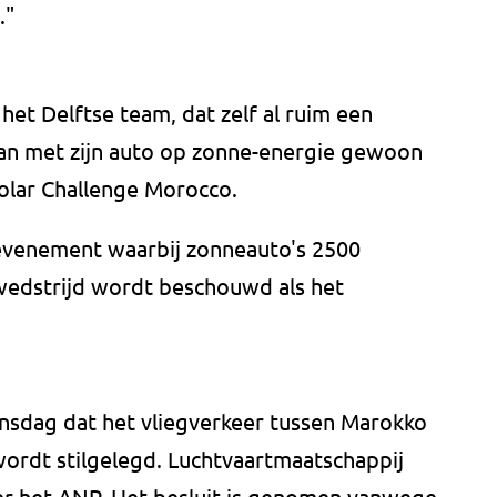
."
het Delftse team, dat zelf al ruim een
an met zijn auto op zonne-energie gewoon
Solar Challenge Morocco.
e-evenement waarbij zonneauto's 2500
wedstrijd wordt beschouwd als het
sdag dat het vliegverkeer tussen Marokko
ordt stilgelegd. Luchtvaartmaatschappij
er het ANP. Het besluit is genomen vanwege