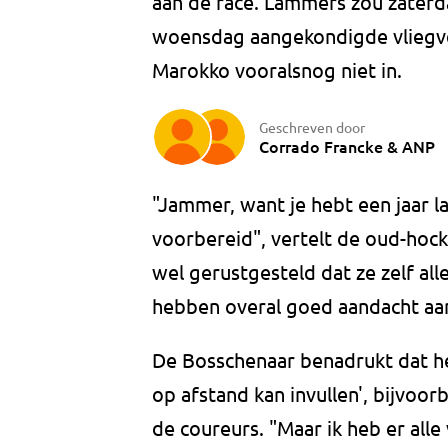
aan de race. Lammers zou zaterda
woensdag aangekondigde vliegve
Marokko vooralsnog niet in.
Geschreven door
Corrado Francke
&
ANP
"Jammer, want je hebt een jaar l
voorbereid", vertelt de oud-hoc
wel gerustgesteld dat ze zelf al
hebben overal goed aandacht aa
De Bosschenaar benadrukt dat het 
op afstand kan invullen', bijvoorb
de coureurs. "Maar ik heb er all