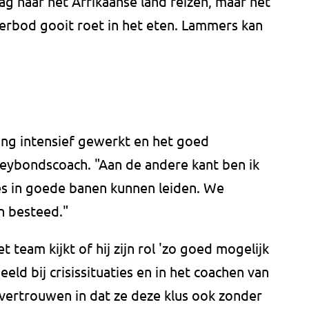
g naar het Afrikaanse land reizen, maar het
rbod gooit roet in het eten. Lammers kan
ang intensief gewerkt en het goed
keybondscoach. "Aan de andere kant ben ik
les in goede banen kunnen leiden. We
n besteed."
team kijkt of hij zijn rol 'zo goed mogelijk
eeld bij crisissituaties en in het coachen van
e vertrouwen in dat ze deze klus ook zonder