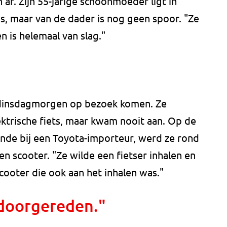
 af. Zijn 55-jarige schoonmoeder ligt in
is, maar van de dader is nog geen spoor. "Ze
n is helemaal van slag."
dinsdagmorgen op bezoek komen. Ze
ektrische fiets, maar kwam nooit aan. Op de
onde bij een Toyota-importeur, werd ze rond
n scooter. "Ze wilde een fietser inhalen en
ooter die ook aan het inhalen was."
 doorgereden."