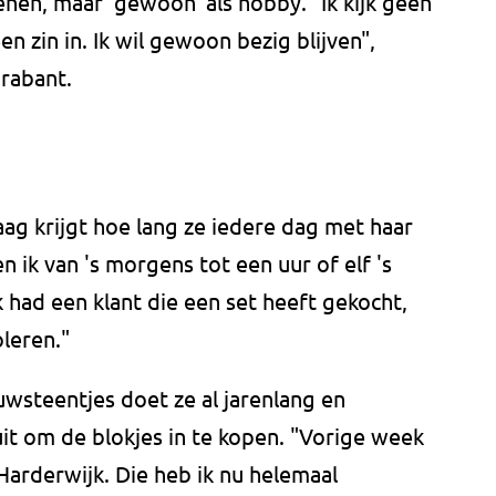
enen, maar 'gewoon' als hobby. "Ik kijk geen
en zin in. Ik wil gewoon bezig blijven",
rabant.
aag krijgt hoe lang ze iedere dag met haar
en ik van 's morgens tot een uur of elf 's
k had een klant die een set heeft gekocht,
oleren."
wsteentjes doet ze al jarenlang en
uit om de blokjes in te kopen. "Vorige week
 Harderwijk. Die heb ik nu helemaal