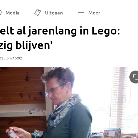
Media
Uitgaan
Meer
lt al jarenlang in Lego:
ig blijven'
025 om 15:02