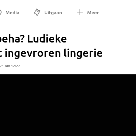
Media
Uitgaan
Meer
beha? Ludieke
 ingevroren lingerie
021 om 12:22