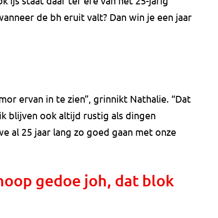
 ijs staat daar ter ere van het 25-jarig
anneer de bh eruit valt? Dan win je een jaar
mor ervan in te zien”, grinnikt Nathalie. “Dat
ik blijven ook altijd rustig als dingen
we al 25 jaar lang zo goed gaan met onze
hoop gedoe joh, dat blok