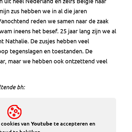
n uit heel Nederland en zelfs België naar
jn zus hebben we in al die jaren
anochtend reden we samen naar de zaak
am ineens het besef. 25 jaar lang zijn we al
cht Nathalie. De zusjes hebben veel
oop tegenslagen en toestanden. De
baar, maar we hebben ook ontzettend veel
ltende bh:
e cookies van
Youtube
te accepteren en
houd te bekijken.