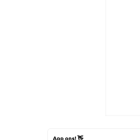
App ons!
👋