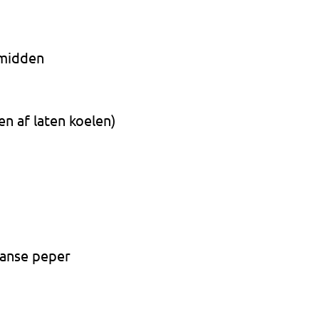
 midden
n af laten koelen)
aanse peper