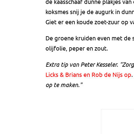
de kaasschaaf dunne plakjes van 
koksmes snij je de augurk in du
Giet er een koude zoet-zuur op v
De groene kruiden even met de s
olijfolie, peper en zout.
Extra tip van Peter Kesseler. "Zor
Licks & Brians en Rob de Nijs op
.
op te maken."