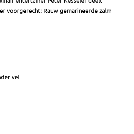
linair entertainer Peter Kesseler deelt
kker voorgerecht: Rauw gemarineerde zalm
nder vel