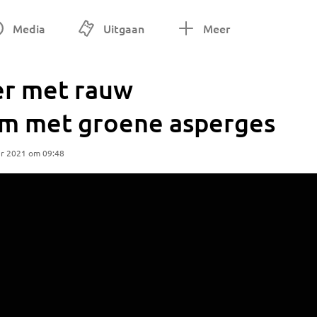
Media
Uitgaan
Meer
er met rauw
lm met groene asperges
r 2021 om 09:48