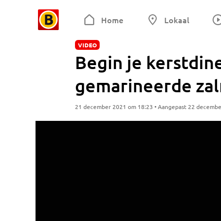
Home
Lokaal
VIDEO
Begin je kerstdin
gemarineerde za
21 december 2021 om 18:23 • Aangepast 22 decembe