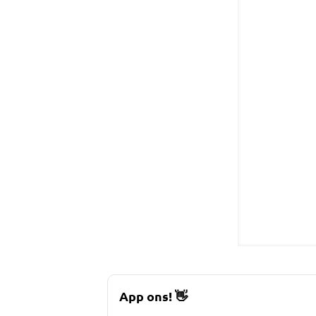
App ons!
👋