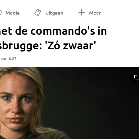
Media
Uitgaan
Meer
met de commando's in
brugge: 'Zó zwaar'
5 om 10:27