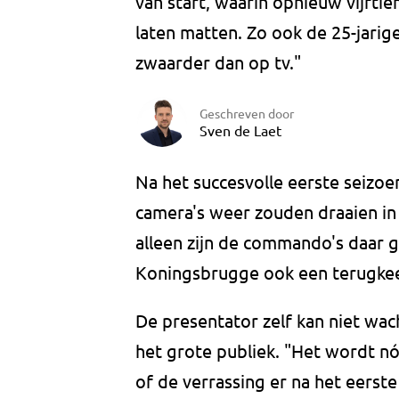
van start, waarin opnieuw vijfti
laten matten. Zo ook de 25-jarig
zwaarder dan op tv."
Geschreven door
Sven de Laet
Na het succesvolle eerste seizoe
camera's weer zouden draaien in
alleen zijn de commando's daar g
Koningsbrugge ook een terugkeer
De presentator zelf kan niet wac
het grote publiek. "Het wordt nó
of de verrassing er na het eerste