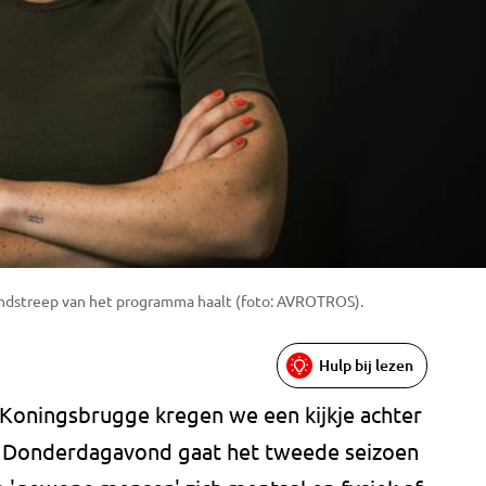
indstreep van het programma haalt (foto: AVROTROS).
Hulp bij lezen
 Koningsbrugge kregen we een kijkje achter
. Donderdagavond gaat het tweede seizoen