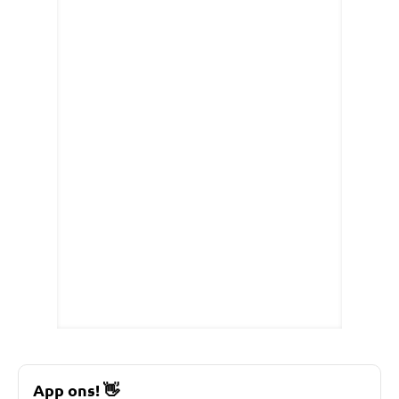
App ons!
👋