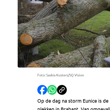
Foto: Saskia Kusters/SQ Vision
Op de dag na storm Eunice is de
plekken in Brabant. Van omgeval