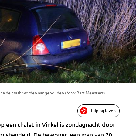
 na de crash worden aangehouden (foto: Bart Meesters).
Hulp bij lezen
op een chalet in Vinkel is zondagnacht door
 mishandeld. De bewoner, een man van 20,