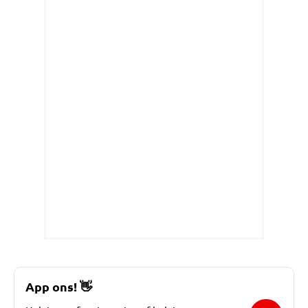
App ons!
👋