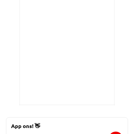
App ons!
👋