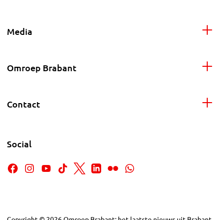
Media
Omroep Brabant
Contact
Social
Copyright
©
2026
Omroep Brabant: het laatste nieuws uit Brabant,