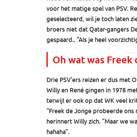
voor het matige spel van PSV. Ren
geselecteerd, wil je toch laten zi
broers niet dat Qatar-gangers D
gespaard.. "Als je heel voorzichti
Oh wat was Freek 
Drie PSV'ers reizen er dus met O
Willy en René gingen in 1978 met
terwijl er ook op dat WK veel k
"Freek de Jonge probeerde ons 
herinnert Willy zich. "Maar we w
hahaha".