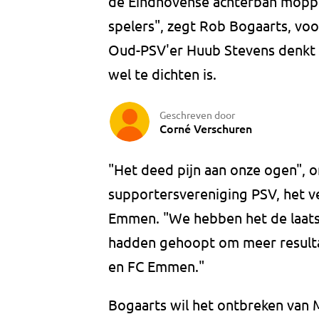
de Eindhovense achterban moppert
spelers", zegt Rob Bogaarts, voo
Oud-PSV'er Huub Stevens denkt 
wel te dichten is.
Geschreven door
Corné Verschuren
"Het deed pijn aan onze ogen", o
supportersvereniging PSV, het ve
Emmen. "We hebben het de laats
hadden gehoopt om meer resultaa
en FC Emmen."
Bogaarts wil het ontbreken van 