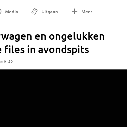
Media
Uitgaan
Meer
rwagen en ongelukken
 files in avondspits
om 01:30