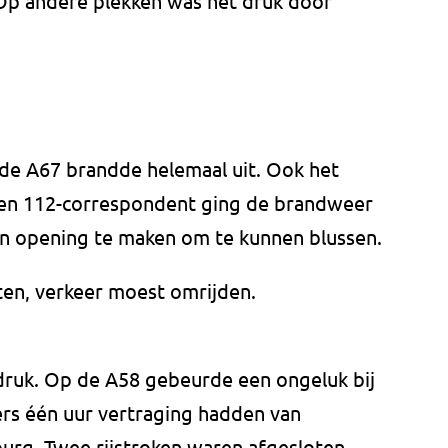
 Op andere plekken was het druk door
de A67 brandde helemaal uit. Ook het
 een 112-correspondent ging de brandweer
een opening te maken om te kunnen blussen.
ten, verkeer moest omrijden.
druk. Op de A58 gebeurde een ongeluk bij
rs één uur vertraging hadden van
lburg. Twee rijstroken waren afgesloten,