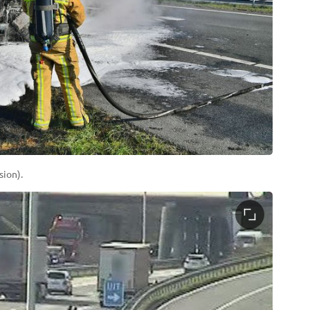
sion).