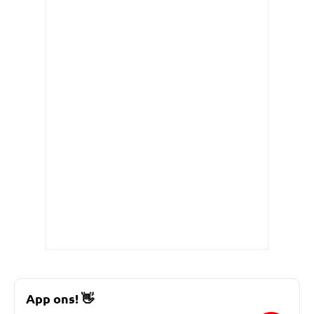
App ons!
👋