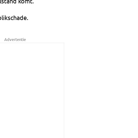
lstand komt.
blikschade.
Advertentie