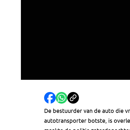
De bestuurder van de auto die v
autotransporter botste, is overl