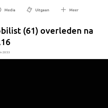
Media
Uitgaan
Meer
ilist (61) overleden na
A16
m 20:53