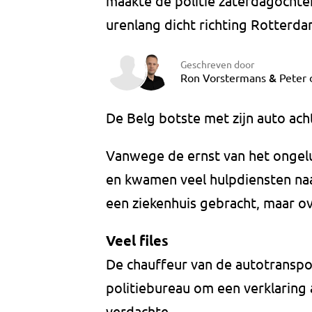
maakte de politie zaterdagocht
urenlang dicht richting Rotterda
Geschreven door
&
Ron Vorstermans
Peter 
De Belg botste met zijn auto ach
Vanwege de ernst van het ongel
en kwamen veel hulpdiensten naa
een ziekenhuis gebracht, maar o
Veel files
De chauffeur van de autotransp
politiebureau om een verklaring 
verdachte.