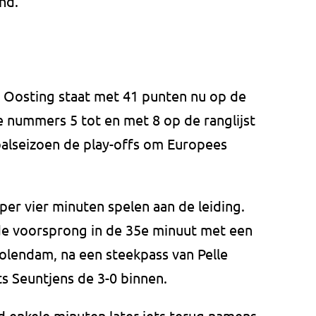
nd.
 Oosting staat met 41 punten nu op de
De nummers 5 tot en met 8 op de ranglijst
balseizoen de play-offs om Europees
per vier minuten spelen aan de leiding.
de voorsprong in de 35e minuut met een
 Volendam, na een steekpass van Pelle
s Seuntjens de 3-0 binnen.
d enkele minuten later iets terug namens