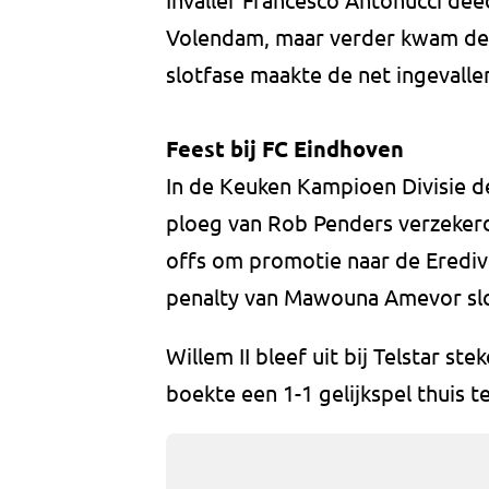
Volendam, maar verder kwam de p
slotfase maakte de net ingevalle
Feest bij FC Eindhoven
In de Keuken Kampioen Divisie d
ploeg van Rob Penders verzekerd
offs om promotie naar de Eredivis
penalty van Mawouna Amevor slo
Willem II bleef uit bij Telstar s
boekte een 1-1 gelijkspel thuis 