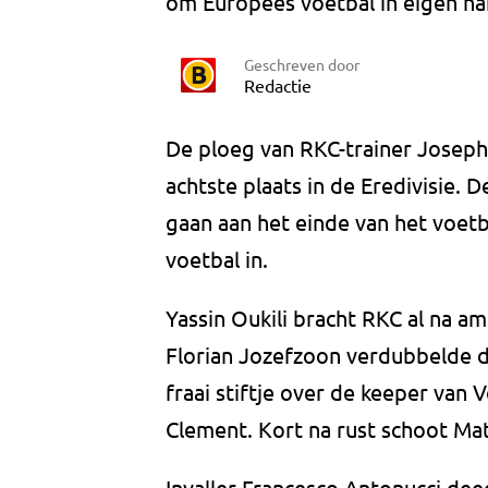
om Europees voetbal in eigen ha
Geschreven door
Redactie
De ploeg van RKC-trainer Joseph
achtste plaats in de Eredivisie. 
gaan aan het einde van het voet
voetbal in.
Yassin Oukili bracht RKC al na am
Florian Jozefzoon verdubbelde 
fraai stiftje over de keeper van
Clement. Kort na rust schoot Mat
Invaller Francesco Antonucci dee