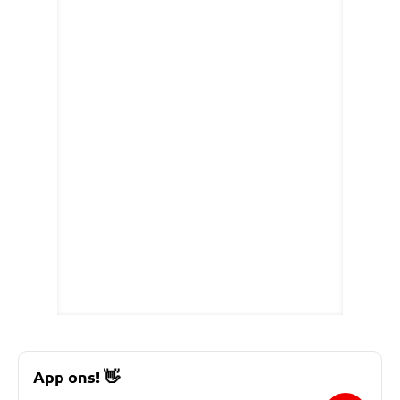
App ons!
👋