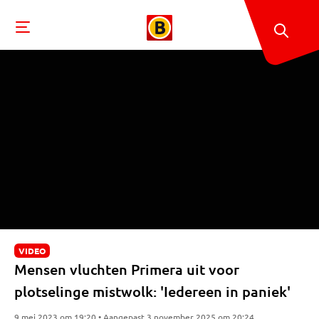
VIDEO
Mensen vluchten Primera uit voor
plotselinge mistwolk: 'Iedereen in paniek'
9 mei 2023 om 19:20 • Aangepast 3 november 2025 om 20:24