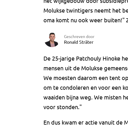
het wijkgebouw door subsidiepr
Molukse twintigers neemt het beh
oma komt nu ook weer buiten!" Z
Geschreven door
Ronald Sträter
De 25-jarige Patchouly Hinoke he
mensen uit de Molukse gemeensch
We moesten daarom een tent op 
om te condoleren en voor een ko
waaiden bijna weg. We misten he
voor stonden."
En dus kwam er actie vanuit de