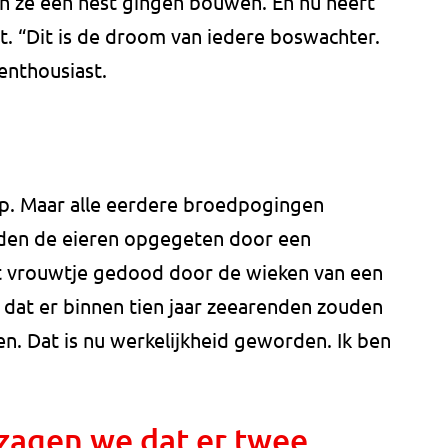
en ze een nest gingen bouwen. En nu heeft
t. “Dit is de droom van iedere boswachter.
enthousiast.
erop. Maar alle eerdere broedpogingen
rden de eieren opgegeten door een
t vrouwtje gedood door de wieken van een
 dat er binnen tien jaar zeearenden zouden
n. Dat is nu werkelijkheid geworden. Ik ben
 zagen we dat er twee