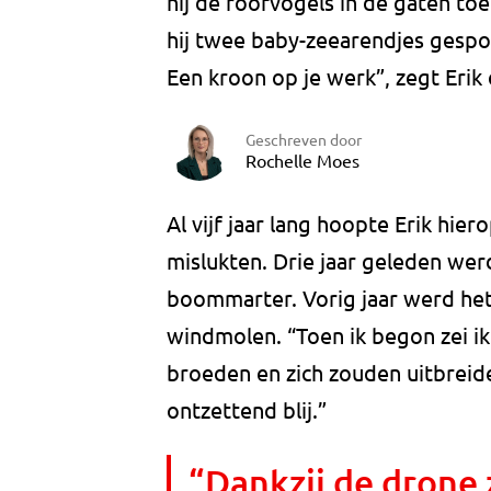
hij de roofvogels in de gaten to
hij twee baby-zeearendjes gespo
Een kroon op je werk”, zegt Erik 
Geschreven door
Rochelle Moes
Al vijf jaar lang hoopte Erik hi
mislukten. Drie jaar geleden we
boommarter. Vorig jaar werd he
windmolen. “Toen ik begon zei ik
broeden en zich zouden uitbreide
ontzettend blij.”
“Dankzij de drone