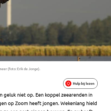
er (foto: Erik de Jonge).
Hulp bij lezen
n geluk niet op. Een koppel zeearenden in
rgen op Zoom heeft jongen. Wekenlang hield