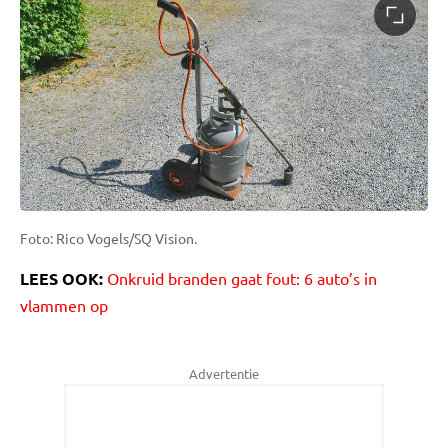
Foto: Rico Vogels/SQ Vision.
LEES OOK:
Onkruid branden gaat fout: 6 auto’s in
vlammen op
Advertentie