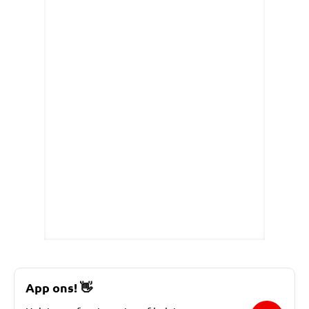
App ons!
👋