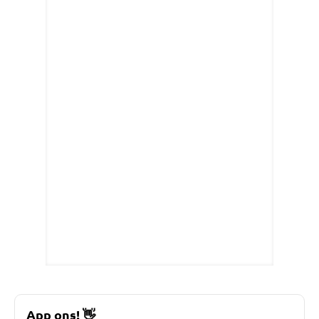
App ons!
👋