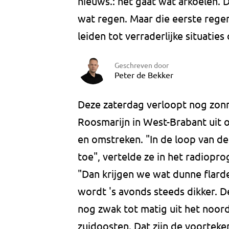
nieuws.: het gaat wat afkoelen. 
wat regen. Maar die eerste rege
leiden tot verraderlijke situatie
Geschreven door
Peter de Bekker
Deze zaterdag verloopt nog zon
Roosmarijn in West-Brabant uit 
en omstreken. "In de loop van d
toe", vertelde ze in het radio
"Dan krijgen we wat dunne flard
wordt 's avonds steeds dikker. D
nog zwak tot matig uit het noor
zuidoosten. Dat zijn de voortek