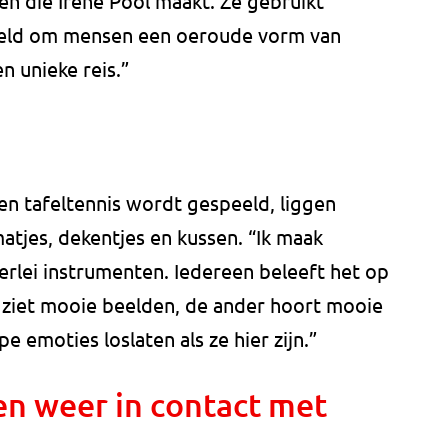
ken die Irene Pool maakt. Ze gebruikt
reld om mensen een oeroude vorm van
en unieke reis.”
en tafeltennis wordt gespeeld, liggen
tjes, dekentjes en kussen. “Ik maak
erlei instrumenten. Iedereen beleeft het op
n ziet mooie beelden, de ander hoort mooie
 emoties loslaten als ze hier zijn.”
n weer in contact met