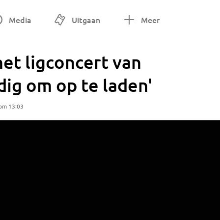
Media
Uitgaan
Meer
het ligconcert van
dig om op te laden'
 om 13:03