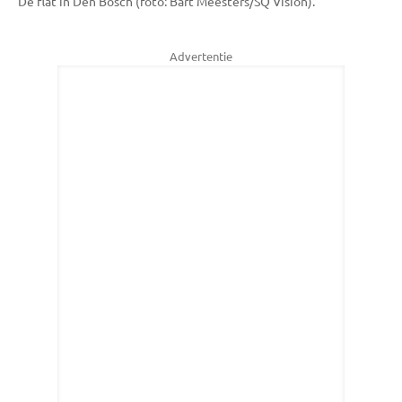
De flat in Den Bosch (foto: Bart Meesters/SQ Vision).
Advertentie