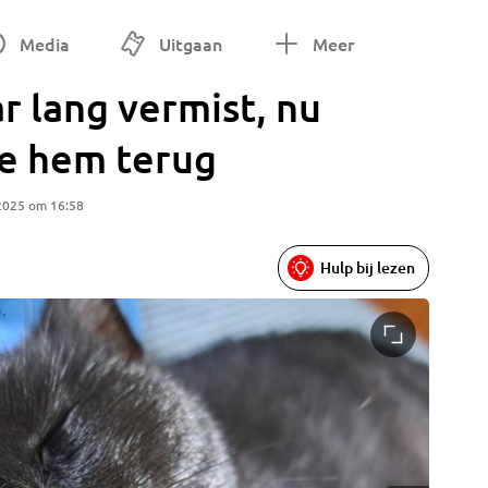
Media
Uitgaan
Meer
r lang vermist, nu
ie hem terug
2025 om 16:58
Hulp bij lezen
.
Ozzy is 