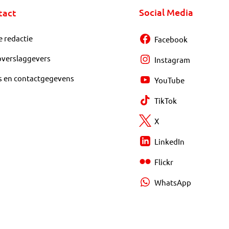
Social Media
tact
e redactie
Facebook
overslaggevers
Instagram
s en contactgegevens
YouTube
TikTok
X
LinkedIn
Flickr
WhatsApp