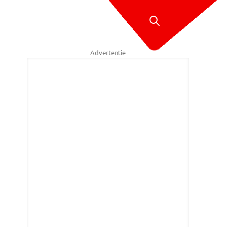
Advertentie
weer thuis (foto: Jamie Deckert).