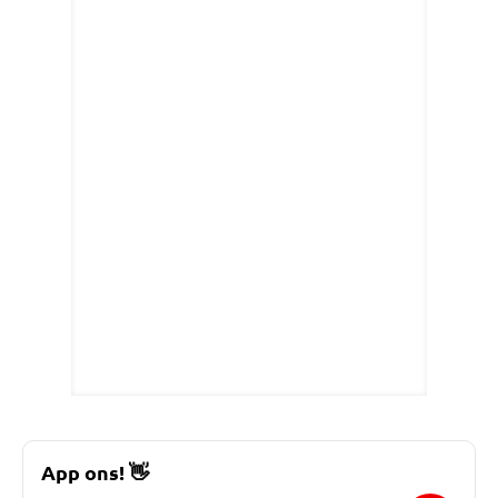
App ons!
👋