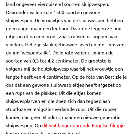
land ongeveer vierduizend soorten sluipwespen.
Daaronder vallen zo’n 1500 soorten gewone
sluipwespen. De vrouwtjes van de sluipwespen hebben
geen angel maar een legboor. Daarmee leggen ze hun
eitjes in of op een prooi, zoals rupsen of poppen van
vlinders. Het zijn slank gebouwde insecten met een zeer
dunne 'wespentaille'. De lengte varieert binnen de
soorten van 0,3 tot 4,2 centimeter. De grootste is
volgens mij de houtsluipwesp waarbij het vrouwtje een
lengte heeft van 4 centimeter. Op de foto van Bert zie je
dus dat een gewone sluipwesp eitjes heeft afgezet op
een rups van de plakker. Uit die eitjes komen
sluipwesplarven en die doen zich dan tegoed aan
stuurloze en enigszins verlamde rups. Uit die rupsen
komen dan geen vlinders, maar een nieuwe generatie
sluipwespen. Op
dit wat langer durende Engelse filmpje
kun je zien hoe dit in zijn werk gaat.