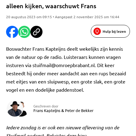
alleen kijken, waarschuwt Frans
20 augustus 2023 om 09:15 • Aangepast 2 november 2025 om 16:44
Hulp bij lezen
Boswachter Frans Kapteijns deelt wekelijks zijn kennis
van de natuur op de radio. Luisteraars kunnen vragen
insturen via
stuifmail@omroepbrabant.nl
. Dit keer
besteedt hij onder meer aandacht aan een rups bezaaid
met eitjes van een sluipwesp, een grote slak, een grote
vogel en een dodelijke paddenstoel.
Geschreven door
Frans Kapteijns
&
Peter de Bekker
Iedere zondag is er ook een nieuwe aflevering van de
Stuifmail-podcast. Beluister deze hier: