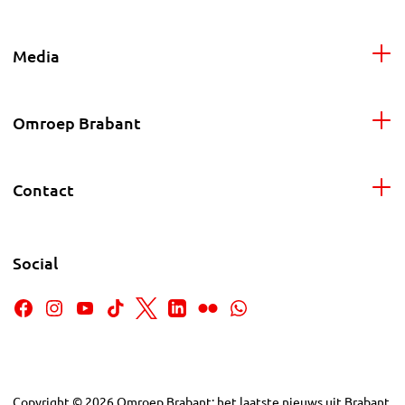
Media
Omroep Brabant
Contact
Social
Copyright
©
2026
Omroep Brabant: het laatste nieuws uit Brabant,