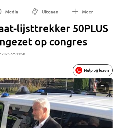
Media
Uitgaan
Meer
at-lijsttrekker 50PLUS
engezet op congres
r 2025 om 11:58
Hulp bij lezen
en werd gezet (foto: Geert Dales/X).
Foto: Ge