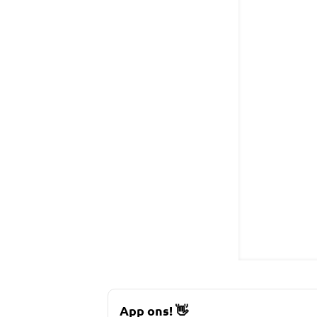
App ons!
👋