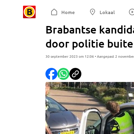
Home
Lokaal
Brabantse kandida
door politie buit
30 september 2023 om 12:06 • Aangepast 2 novembe
Gerard van Hooft nadat hij door de politie buit