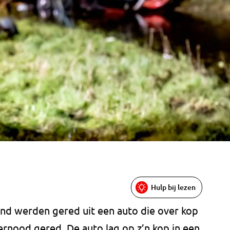
Hulp bij lezen
ond werden gered uit een auto die over kop
ernood gered. De auto lag op z’n kop in een