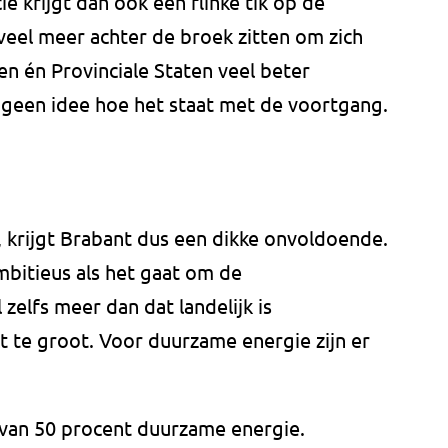
e krijgt dan ook een flinke tik op de
eel meer achter de broek zitten om zich
n én Provinciale Staten veel beter
geen idee hoe het staat met de voortgang.
n, krijgt Brabant dus een dikke onvoldoende.
mbitieus als het gaat om de
 zelfs meer dan dat landelijk is
t te groot. Voor duurzame energie zijn er
e van 50 procent duurzame energie.