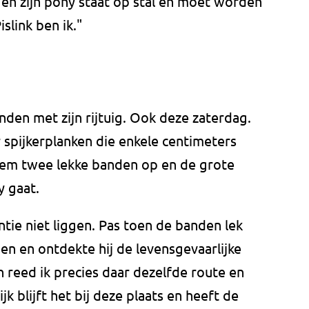
k en zijn pony staat op stal en moet worden
slink ben ik."
inden met zijn rijtuig. Ook deze zaterdag.
er spijkerplanken die enkele centimeters
hem twee lekke banden op en de grote
 gaat.
antie niet liggen. Pas toen de banden lek
n en ontdekte hij de levensgevaarlijke
n reed ik precies daar dezelfde route en
k blijft het bij deze plaats en heeft de