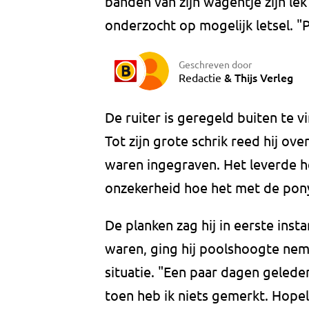
banden van zijn wagentje zijn le
onderzocht op mogelijk letsel. "Pi
Geschreven door
&
Thijs Verleg
Redactie
De ruiter is geregeld buiten te v
Tot zijn grote schrik reed hij ov
waren ingegraven. Het leverde 
onzekerheid hoe het met de pony
De planken zag hij in eerste inst
waren, ging hij poolshoogte neme
situatie. "Een paar dagen gelede
toen heb ik niets gemerkt. Hopelij