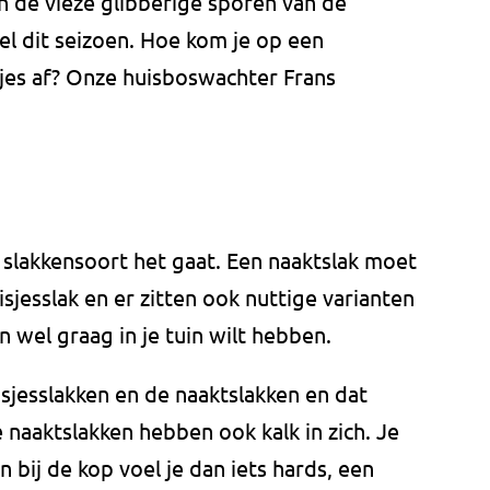
 en de vieze glibberige sporen van de
eel dit seizoen. Hoe kom je op een
tjes af? Onze huisboswachter Frans
slakkensoort het gaat. Een naaktslak moet
sjesslak en er zitten ook nuttige varianten
en wel graag in je tuin wilt hebben.
uisjesslakken en de naaktslakken en dat
 naaktslakken hebben ook kalk in zich. Je
bij de kop voel je dan iets hards, een