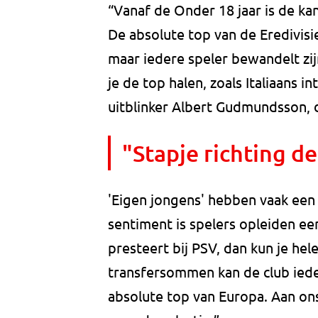
“Vanaf de Onder 18 jaar is de kan
De absolute top van de Eredivisi
maar iedere speler bewandelt zi
je de top halen, zoals Italiaans 
uitblinker Albert Gudmundsson, d
"Stapje richting d
'Eigen jongens' hebben vaak een 
sentiment is spelers opleiden ee
presteert bij PSV, dan kun je he
transfersommen kan de club iede
absolute top van Europa. Aan on