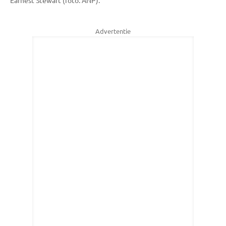
Earnest Stewart (foto: ANP).
Advertentie