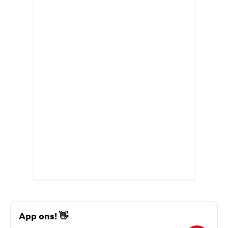
App ons!
👋