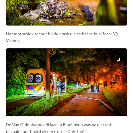
Het motorblok schoot bij de crash uit de bestelbus (foto: SQ
Vision).
De Van Oldenbarneveltlaan in Eindhoven was na de crash
bezaaid met brokstukken (foto: SQ Vision).