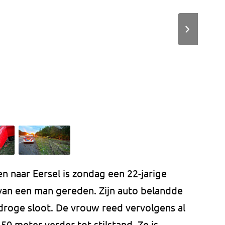
 naar Eersel is zondag een 22-jarige
van een man gereden. Zijn auto belandde
roge sloot. De vrouw reed vervolgens al
0 meter verder tot stilstand. Ze is