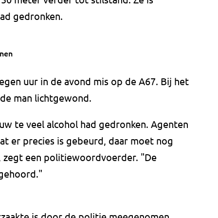
had gedronken.
nen
egen uur in de avond mis op de A67. Bij het
n de man lichtgewond.
ouw te veel alcohol had gedronken. Agenten
at er precies is gebeurd, daar moet nog
 zegt een politiewoordvoerder. "De
 gehoord."
zaakte is door de politie meegenomen.