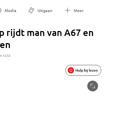
Media
Uitgaan
Meer
 rijdt man van A67 en
den
m 12:52
Hulp bij lezen
Foto: Ri