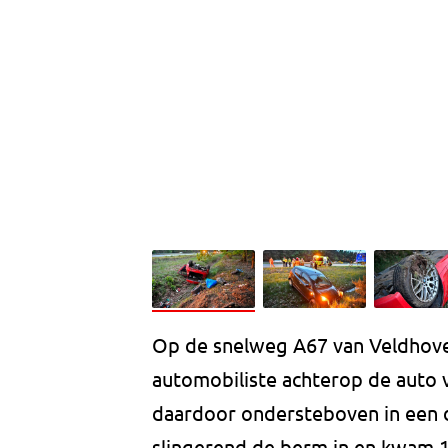
Op de snelweg A67 van Veldhoven
automobiliste achterop de auto 
daardoor ondersteboven in een d
slingerend de berm in en kwam 15