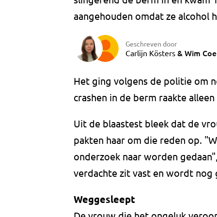
aangehouden omdat ze alcohol 
Geschreven door
&
Wim Coe
Carlijn Kösters
Het ging volgens de politie om n
crashen in de berm raakte allee
Uit de blaastest bleek dat de vr
pakten haar om die reden op. "W
onderzoek naar worden gedaan",
verdachte zit vast en wordt nog
Weggesleept
De vrouw die het ongeluk veroor