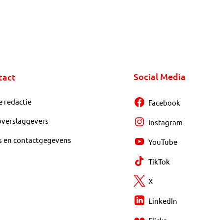
Social Media
tact
e redactie
Facebook
overslaggevers
Instagram
s en contactgegevens
YouTube
TikTok
X
LinkedIn