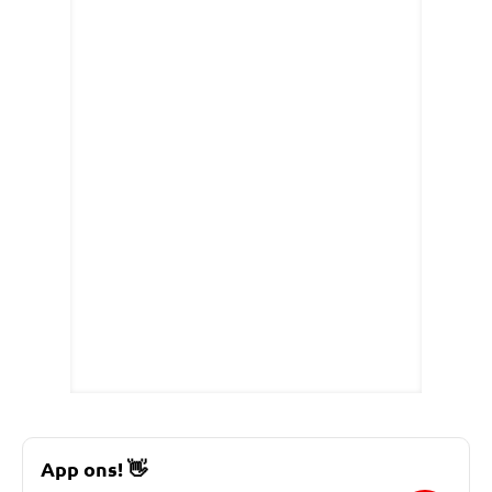
App ons!
👋