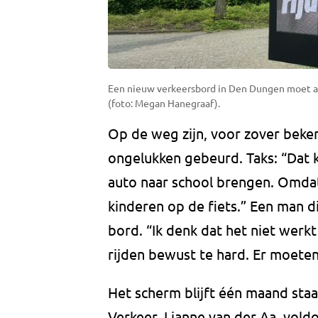
Een nieuw verkeersbord in Den Dungen moet a
(foto: Megan Hanegraaf).
Op de weg zijn, voor zover beke
ongelukken gebeurd. Taks: “Dat
auto naar school brengen. Omdat 
kinderen op de fiets.” Een man di
bord. “Ik denk dat het niet werk
rijden bewust te hard. Er moete
Het scherm blijft één maand staa
Verkeer, Lianne van der Aa, vold