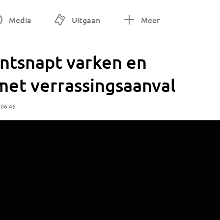
Media
Uitgaan
Meer
ntsnapt varken en
et verrassingsaanval
 06:46