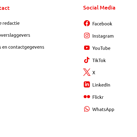
Social Media
tact
e redactie
Facebook
overslaggevers
Instagram
s en contactgegevens
YouTube
TikTok
X
LinkedIn
Flickr
WhatsApp