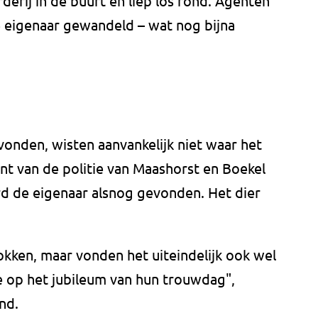
derij in de buurt en liep los rond. Agenten
e eigenaar gewandeld – wat nog bijna
onden, wisten aanvankelijk niet waar het
nt van de politie van Maashorst en Boekel
rd de eigenaar alsnog gevonden. Het dier
kken, maar vonden het uiteindelijk ook wel
e op het jubileum van hun trouwdag",
nd.