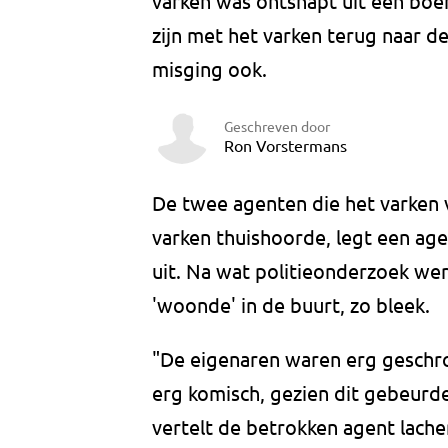
varken was ontsnapt uit een boer
zijn met het varken terug naar d
misging ook.
Geschreven door
Ron Vorstermans
De twee agenten die het varken v
varken thuishoorde, legt een age
uit. Na wat politieonderzoek we
'woonde' in de buurt, zo bleek.
"De eigenaren waren erg geschro
erg komisch, gezien dit gebeurd
vertelt de betrokken agent lache