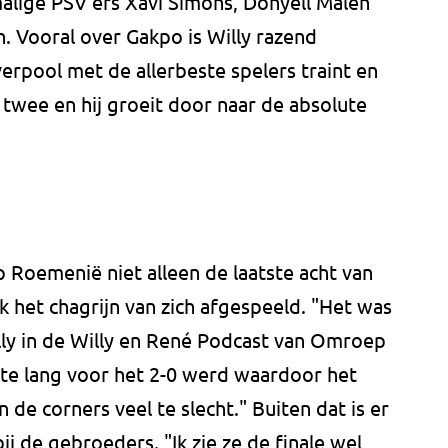
lige PSV'ers Xavi Simons, Donyell Malen
. Vooral over Gakpo is Willy razend
Liverpool met de allerbeste spelers traint en
 twee en hij groeit door naar de absolute
 Roemenië niet alleen de laatste acht van
k het chagrijn van zich afgespeeld. "Het was
illy in de Willy en René Podcast van Omroep
 te lang voor het 2-0 werd waardoor het
de corners veel te slecht." Buiten dat is er
ij de gebroeders. "Ik zie ze de finale wel