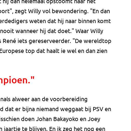
at hij dan helemaal opstoomt naar het
ort", zegt Willy vol bewondering. "En dan
verdedigers weten dat hij naar binnen komt
nooit wanneer hij dat doet." Waar Willy
is René iets gereserveerder. "De wereldtop
uropese top dat haalt ie wel en dan zien
pioen."
onals alweer aan de voorbereiding
gd dat er bijna niemand weggaat bij PSV en
isschien doen Johan Bakayoko en Joey
aartje te blijven. En ik zeg het nog een