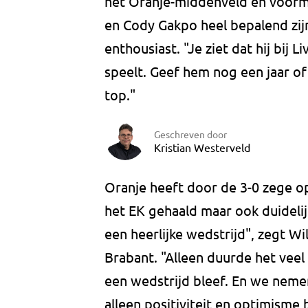
het Oranje-middenveld en voorma
en Cody Gakpo heel bepalend zijn
enthousiast. "Je ziet dat hij bij 
speelt. Geef hem nog een jaar of
top."
Geschreven door
Kristian Westerveld
Oranje heeft door de 3-0 zege op
het EK gehaald maar ook duidelij
een heerlijke wedstrijd", zegt W
Brabant. "Alleen duurde het veel
een wedstrijd bleef. En we nemen 
alleen positiviteit en optimisme b