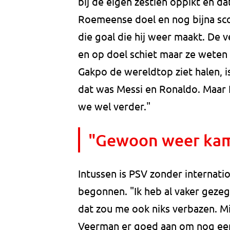
bij de eigen zestien oppikt en d
Roemeense doel en nog bijna sco
die goal die hij weer maakt. De 
en op doel schiet maar ze weten 
Gakpo de wereldtop ziet halen, 
dat was Messi en Ronaldo. Maar E
we wel verder."
"Gewoon weer kam
Intussen is PSV zonder internati
begonnen. "Ik heb al vaker geze
dat zou me ook niks verbazen. M
Veerman er goed aan om nog een j