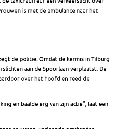
t de taxichauffeur een verkeerslicht over
vrouwen is met de ambulance naar het
egt de politie. Omdat de kermis in Tilburg
erslichten aan de Spoorlaan verplaatst. De
daardoor over het hoofd en reed de
ng en baalde erg van zijn actie", laat een
lance er waren, verleende omstander