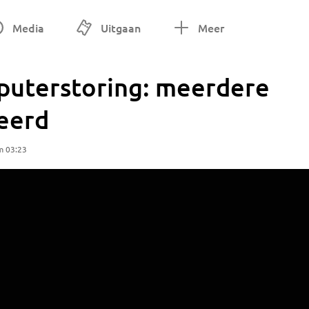
Media
Uitgaan
Meer
puterstoring: meerdere
eerd
m 03:23